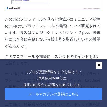
この方のプロフィールを見ると地域のコミュニティ活性
化に向けたプラットフォームの構築について研究されて
います。専攻はプロジェクトマネジメントですね。将来
的には企業に在籍しながら博士号を取得したいとの希望
がある方です。
このプロフィールを前提に、スカウトのポイントを3つ
ご紹介します。
＼ブログ更新情報をすぐお届け！／
一つ目は共通点をみつけることです。この方はプラット
理系採用を中心に、
フォーム構築に取り組んでいらっしゃるため、LabBase
採用のお役たち記事をお送りします。
が構想するプラットフォームにも共感いただけそうだと
TOPへ戻る
考えます。
メールマガジンの登録はこちら
二つ目は、候補者が今後やりたいこと、キャリア像を読