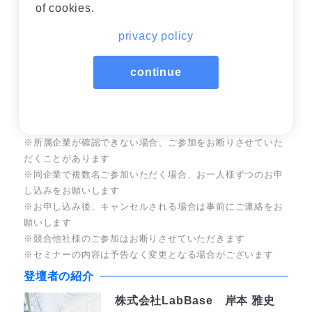
・優秀な人材と効率的にマッチングしたい方
of cookies.
・最新の採用テクノロジーに興味がある方
privacy policy
開催概要
continue
日時
12月4日(水)12:00 – 12:45
定員
100名
参加料
無料
※所属企業が確認できない場合、ご参加をお断りさせていた
だくことがあります
※同企業で複数名ご参加いただく場合、お一人様ずつのお申
し込みをお願いします
※お申し込み後、キャンセルされる場合は事前にご連絡をお
願いします
※競合他社様のご参加はお断りさせていただきます
※セミナーの内容は予告なく変更となる場合がございます
登壇者の紹介
株式会社LabBase 岸本 雅史