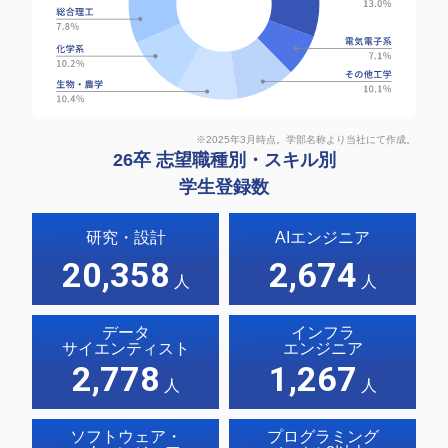
※2025年3月時点。学部名称より当社にて作成。
26卒 志望職種別・スキル別
学生登録数
研究・設計
AIエンジニア
20,358
2,674
人
人
データ
インフラ
サイエンティスト
エンジニア
2,778
1,267
人
人
ソフトウェア・
プログラミング