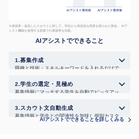
※承諾率：送信したスカウトに対して、学生から肯定的な回答を得られた割合。
AIア
シスト機能を使用する前後での承諾率を比較。
AIアシストでできること
1.募集作成
職種と技術・スキルキーワードを入れるだけで
募集情報が作れる。
2.学生の選定・見極め
募集情報にマッチする学生を自動でピックアッ
プ。具体的にどの部分が自社にマッチしている
のかも明確に。
3.スカウト文自動生成
募集情報と学生との関連性を加味し個別カスタ
AIアシストでできることを詳しくみる
マイズされたスカウト文面を自動生成。