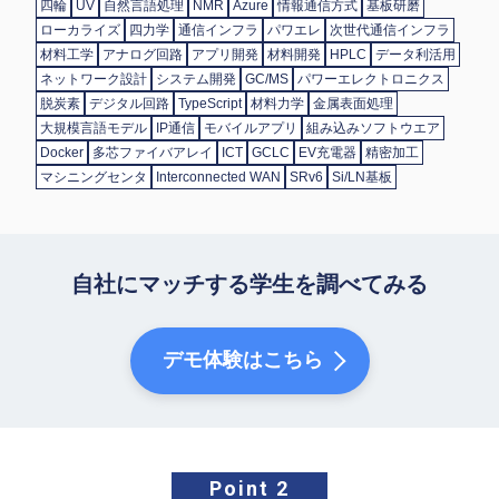
四輪
UV
自然言語処理
NMR
Azure
情報通信方式
基板研磨
ローカライズ
四力学
通信インフラ
パワエレ
次世代通信インフラ
材料工学
アナログ回路
アプリ開発
材料開発
HPLC
データ利活用
ネットワーク設計
システム開発
GC/MS
パワーエレクトロニクス
脱炭素
デジタル回路
TypeScript
材料力学
金属表面処理
大規模言語モデル
IP通信
モバイルアプリ
組み込みソフトウエア
Docker
多芯ファイバアレイ
ICT
GCLC
EV充電器
精密加工
マシニングセンタ
Interconnected WAN
SRv6
Si/LN基板
自社にマッチする学生を調べてみる
デモ体験はこちら
Point 2