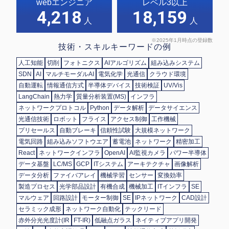
webエンジニア
レベル3以上
4,218
18,159
人
人
※2025年1月時点の登録数
技術・スキルキーワードの例
人工知能
切削
フォトニクス
AIアルゴリズム
組み込みシステム
SDN
AI
マルチモーダルAI
電気化学
光通信
クラウド環境
自動運転
情報通信方式
半導体デバイス
技術検証
UV/Vis
LangChain
熱力学
質量分析装置(MS)
インフラ
ネットワークプロトコル
Python
データ解析
データサイエンス
光通信技術
ロボット
フライス
アクセス制御
工作機械
プリセールス
自動ブレーキ
信頼性試験
大規模ネットワーク
電気回路
組み込みソフトウエア
蓄電池
ネットワーク
精密加工
React
ネットワークインフラ
OpenAI
AI監視カメラ
パワー半導体
データ基盤
LC/MS
GCP
ITシステム
アーキテクチャ
画像解析
データ分析
ファイバアレイ
機械学習
センサー
変換効率
製造プロセス
光学部品設計
有機合成
機械加工
ITインフラ
SE
マルウェア
回路設計
モーター制御
SE
IPネットワーク
CAD設計
セラミック成形
ネットワーク自動化
テックリード
赤外分光光度計(IR
FT-IR)
低融点ガラス
ネイティブアプリ開発