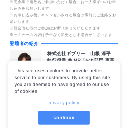
※同企業で複数名ご参加いただく場合、お一人様ずつのお申
し込みをお願いします
※お申し込み後、キャンセルされる場合は事前にご連絡をお
願いします
※競合他社様のご参加はお断りさせていただきます
※セミナーの内容は予告なく変更となる場合がございます
登壇者の紹介
株式会社ギブリー 山根 淳平
執行役員 兼 HR Tech部門 事業
推進部長
This site uses cookies to provide better
2012年より株式会社ギブリーに
service to our customers. By using this site,
参画、エンジニア向けHRテクノ
you are deemed to have agreed to our use
ロジー事業の立ち上げを行う。
of cookies.
ハッカソンやアイデアソン、プ
ログラミングコンテストなど新
privacy policy
しいエンジニア採用施策を取り
入れ、年間100社以上のIT・通
continue
信・メーカー企業のエンジニア