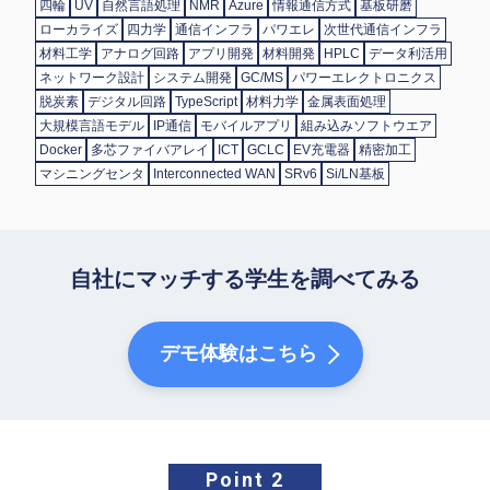
四輪
UV
自然言語処理
NMR
Azure
情報通信方式
基板研磨
ローカライズ
四力学
通信インフラ
パワエレ
次世代通信インフラ
材料工学
アナログ回路
アプリ開発
材料開発
HPLC
データ利活用
ネットワーク設計
システム開発
GC/MS
パワーエレクトロニクス
脱炭素
デジタル回路
TypeScript
材料力学
金属表面処理
大規模言語モデル
IP通信
モバイルアプリ
組み込みソフトウエア
Docker
多芯ファイバアレイ
ICT
GCLC
EV充電器
精密加工
マシニングセンタ
Interconnected WAN
SRv6
Si/LN基板
自社にマッチする学生を調べてみる
デモ体験はこちら
Point 2