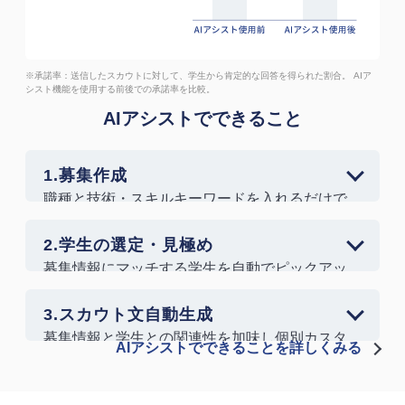
※承諾率：送信したスカウトに対して、学生から肯定的な回答を得られた割合。
AIア
シスト機能を使用する前後での承諾率を比較。
AIアシストでできること
1.募集作成
職種と技術・スキルキーワードを入れるだけで
募集情報が作れる。
2.学生の選定・見極め
募集情報にマッチする学生を自動でピックアッ
プ。具体的にどの部分が自社にマッチしている
のかも明確に。
3.スカウト文自動生成
募集情報と学生との関連性を加味し個別カスタ
AIアシストでできることを詳しくみる
マイズされたスカウト文面を自動生成。