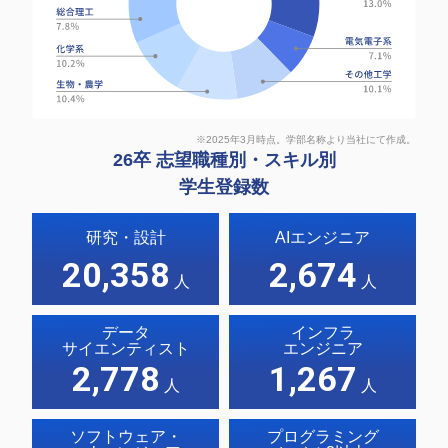
※2025年3月時点。学部名称より当社にて作成。
26卒 志望職種別・スキル別
学生登録数
研究・設計
AIエンジニア
20,358
2,674
人
人
データ
インフラ
サイエンティスト
エンジニア
2,778
1,267
人
人
ソフトウェア・
プログラミング