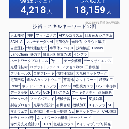
webエンジニア
レベル3以上
4,218
18,159
人
人
※2025年1月時点の登録数
技術・スキルキーワードの例
人工知能
切削
フォトニクス
AIアルゴリズム
組み込みシステム
SDN
AI
マルチモーダルAI
電気化学
光通信
クラウド環境
自動運転
情報通信方式
半導体デバイス
技術検証
UV/Vis
LangChain
熱力学
質量分析装置(MS)
インフラ
ネットワークプロトコル
Python
データ解析
データサイエンス
光通信技術
ロボット
フライス
アクセス制御
工作機械
プリセールス
自動ブレーキ
信頼性試験
大規模ネットワーク
電気回路
組み込みソフトウエア
蓄電池
ネットワーク
精密加工
React
ネットワークインフラ
OpenAI
AI監視カメラ
パワー半導体
データ基盤
LC/MS
GCP
ITシステム
アーキテクチャ
画像解析
データ分析
ファイバアレイ
機械学習
センサー
変換効率
製造プロセス
光学部品設計
有機合成
機械加工
ITインフラ
SE
マルウェア
回路設計
モーター制御
SE
IPネットワーク
CAD設計
セラミック成形
ネットワーク自動化
テックリード
赤外分光光度計(IR
FT-IR)
低融点ガラス
ネイティブアプリ開発