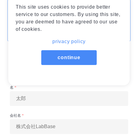
るインターンとは
This site uses cookies to provide better
service to our customers. By using this site,
「現場巻き込み」が成功の肝。そのコツに
you are deemed to have agreed to our use
ついて
of cookies.
privacy policy
continue