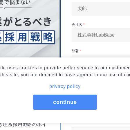
ite uses cookies to provide better service to our customer
this site, you are deemed to have agreed to our use of co
privacy policy
トからわかること
continue
向のトレンド
べき理系採用戦略のポイ