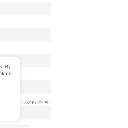
s. By
okies.