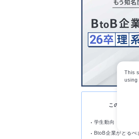
This s
using 
このレポー
学生動向・企業動
BtoB企業がとる